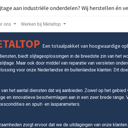
ijtage aan industriële onderdelen? Wij herstellen én v
r ons
Werken bij Metaltop
ETALTOP
Een totaalpakket van hoogwaardige opl
diensten, biedt slijtageoplossingen in de breedste zin van het wo
ijtage. Maar ook door middel van reparatie van versleten onder
plossing voor onze Nederlandse én buitenlandse klanten. Dit doen
van het aantal diensten dat wij aanbieden. Zowel op het gebied 
ige en innovatieve beschermlagen aan in een zeer brede range.
cescondities en spuit- en lasparameters.
aamheden zorgt ervoor dat we de uitdagingen van onze klanten