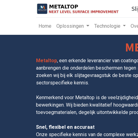
Sl
Home
Oplossingen
Technologie
Ove
M
Metaltop
, een erkende leverancier van coating
aanbrengen die onderdelen beschermen tegen sl
zoeken wij bij elk slijtagevraagstuk de beste o
sectorspecifieke kennis.
Kenmerkend voor Metaltop is de veelzijdigheid 
bewerkingen. Wij bieden kwalitatief hoogwaard
toevoegmaterialen, degelijk uitontwikkelde pro
Snel, flexibel en accuraat
Onze specifieke kennis van de complexe werkz